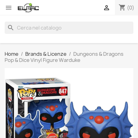
shopping_cart


(0)
search
Home
Brands & Licenze
Dungeons & Dragons
Pop & Dice Vinyl Figure Warduke