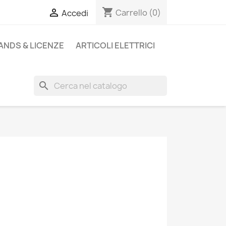
shopping_cart

Carrello
(0)
Accedi
ANDS & LICENZE
ARTICOLI ELETTRICI
search