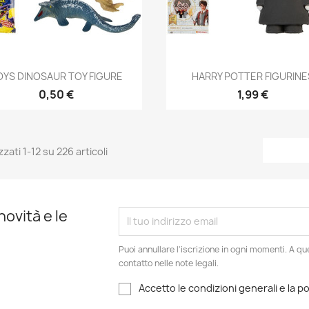
Anteprima
Anteprima


OYS DINOSAUR TOY FIGURE
HARRY POTTER FIGURINE
0,50 €
1,99 €
zzati 1-12 su 226 articoli
novità e le
Puoi annullare l'iscrizione in ogni momenti. A qu
contatto nelle note legali.
Accetto le condizioni generali e la po