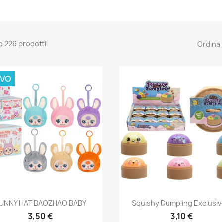
o 226 prodotti.
Ordina 
VO
Anteprima
Anteprima


UNNY HAT BAOZHAO BABY
Squishy Dumpling Exclusive
3,50 €
3,10 €