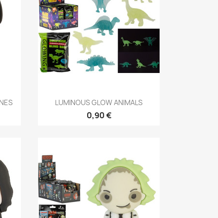
Anteprima

INES
LUMINOUS GLOW ANIMALS
0,90 €