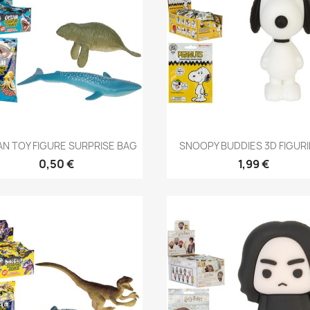
Anteprima
Anteprima


N TOY FIGURE SURPRISE BAG
SNOOPY BUDDIES 3D FIGUR
0,50 €
1,99 €