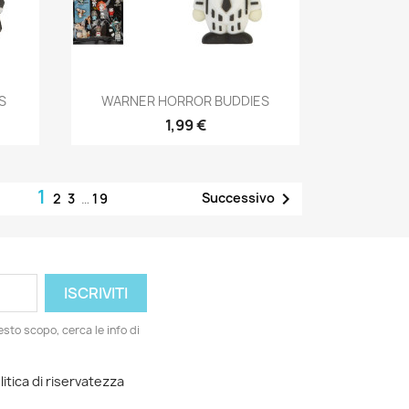
Anteprima

S
WARNER HORROR BUDDIES
1,99 €
1

Successivo
2
3
…
19
esto scopo, cerca le info di
litica di riservatezza