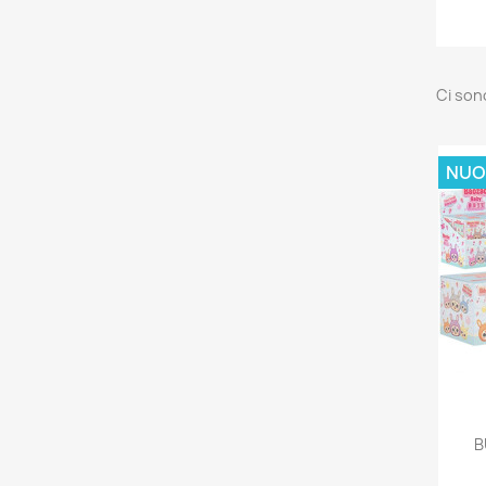
Ci son
NUO
B