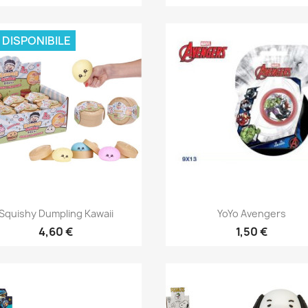
 DISPONIBILE
Anteprima
Anteprima


Squishy Dumpling Kawaii
YoYo Avengers
4,60 €
1,50 €