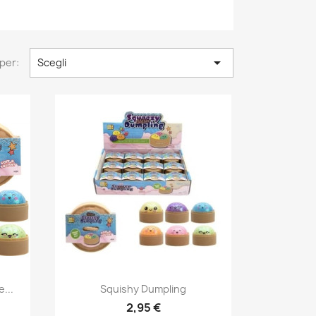

per:
Scegli
Anteprima

...
Squishy Dumpling
2,95 €