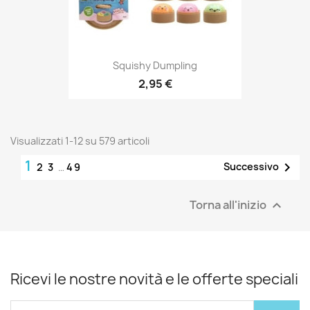
Squishy Dumpling
2,95 €
Visualizzati 1-12 su 579 articoli
1

Successivo
2
3
…
49
Torna all'inizio

Ricevi le nostre novità e le offerte speciali