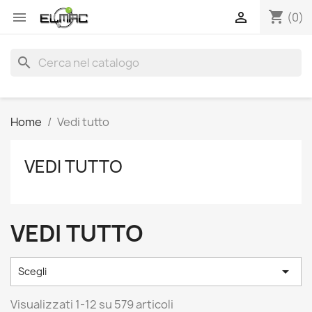
shopping_cart


(0)
search
Home
Vedi tutto
VEDI TUTTO
VEDI TUTTO

Scegli
Visualizzati 1-12 su 579 articoli