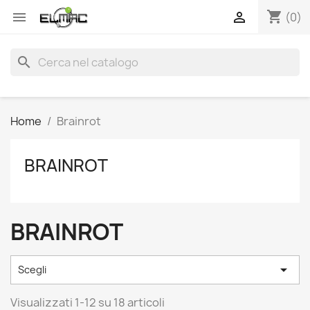
shopping_cart


(0)
search
Home
Brainrot
BRAINROT
BRAINROT

Scegli
Visualizzati 1-12 su 18 articoli