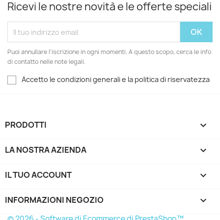
Ricevi le nostre novità e le offerte speciali
Puoi annullare l'iscrizione in ogni momenti. A questo scopo, cerca le info
di contatto nelle note legali.
Accetto le condizioni generali e la politica di riservatezza
PRODOTTI

LA NOSTRA AZIENDA

IL TUO ACCOUNT

INFORMAZIONI NEGOZIO
keyboard_arrow_down
© 2026 - Software di Ecommerce di PrestaShop™