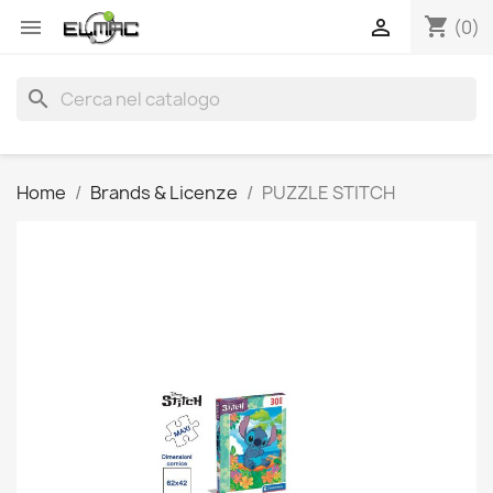
shopping_cart


(0)
search
Home
Brands & Licenze
PUZZLE STITCH