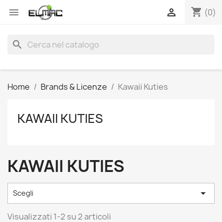
shopping_cart


(0)
search
Home
Brands & Licenze
Kawaii Kuties
KAWAII KUTIES
KAWAII KUTIES

Scegli
Visualizzati 1-2 su 2 articoli