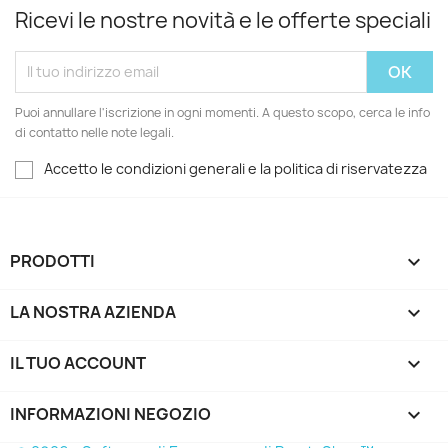
Ricevi le nostre novità e le offerte speciali
Puoi annullare l'iscrizione in ogni momenti. A questo scopo, cerca le info
di contatto nelle note legali.
Accetto le condizioni generali e la politica di riservatezza
PRODOTTI

LA NOSTRA AZIENDA

IL TUO ACCOUNT

INFORMAZIONI NEGOZIO
keyboard_arrow_down