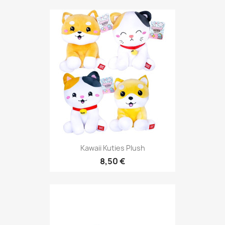
Kawaii Kuties Plush
8,50 €