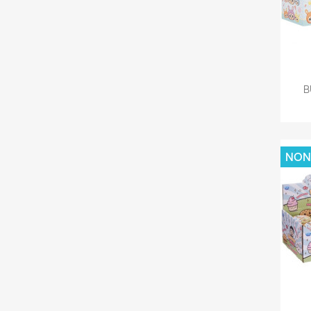
B
NON