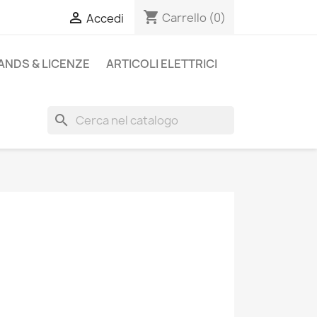
shopping_cart

Carrello
(0)
Accedi
ANDS & LICENZE
ARTICOLI ELETTRICI
search