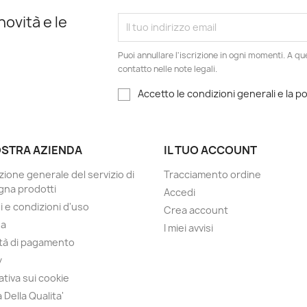
novità e le
Puoi annullare l'iscrizione in ogni momenti. A qu
contatto nelle note legali.
Accetto le condizioni generali e la po
OSTRA AZIENDA
IL TUO ACCOUNT
zione generale del servizio di
Tracciamento ordine
na prodotti
Accedi
i e condizioni d'uso
Crea account
da
I miei avvisi
tà di pagamento
y
ativa sui cookie
a Della Qualita'