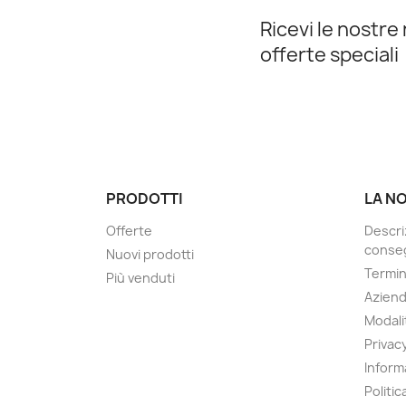
Ricevi le nostre 
offerte speciali
PRODOTTI
LA N
Offerte
Descri
conseg
Nuovi prodotti
Termin
Più venduti
Azien
Modali
Privac
Inform
Politic