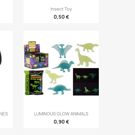
Anteprima

Insect Toy
0,50 €
Anteprima

INES
LUMINOUS GLOW ANIMALS
0,90 €