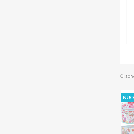
Ci son
NUO