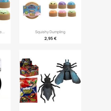
Anteprima

...
Squishy Dumpling
2,95 €