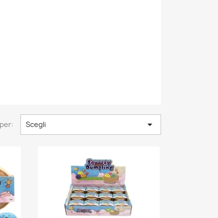

per:
Scegli