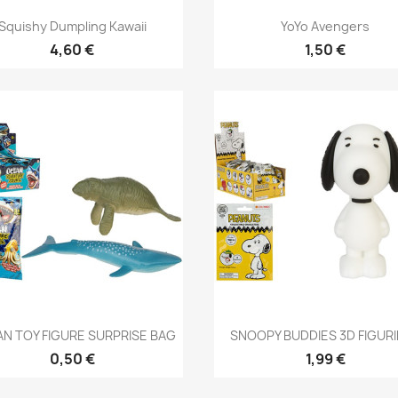
Anteprima
Anteprima


Squishy Dumpling Kawaii
YoYo Avengers
4,60 €
1,50 €
Anteprima
Anteprima


N TOY FIGURE SURPRISE BAG
SNOOPY BUDDIES 3D FIGUR
0,50 €
1,99 €