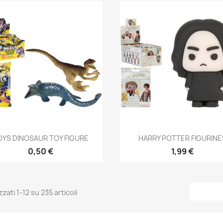
Anteprima
Anteprima


OYS DINOSAUR TOY FIGURE
HARRY POTTER FIGURINE
0,50 €
1,99 €
zzati 1-12 su 235 articoli