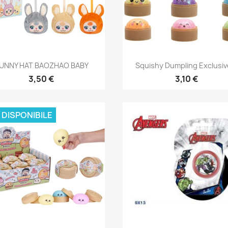
Anteprima
Anteprima


UNNY HAT BAOZHAO BABY
Squishy Dumpling Exclusive
3,50 €
3,10 €
 DISPONIBILE