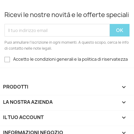
Ricevi le nostre novità e le offerte speciali
Puoi annullare l'iscrizione in ogni momenti. A questo scopo, cerca le info
di contatto nelle note legali.
Accetto le condizioni generali e la politica di riservatezza
PRODOTTI

LA NOSTRA AZIENDA

IL TUO ACCOUNT

INFORMAZIONI NEGOZIO
keyboard_arrow_down