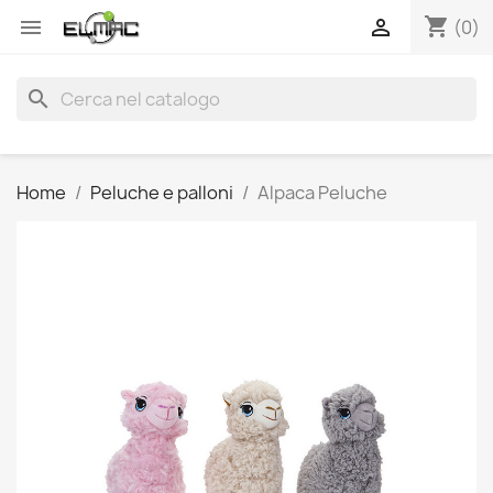
shopping_cart


(0)
search
Home
Peluche e palloni
Alpaca Peluche