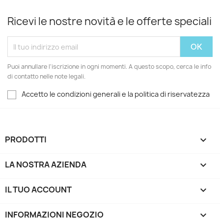
Ricevi le nostre novità e le offerte speciali
Puoi annullare l'iscrizione in ogni momenti. A questo scopo, cerca le info
di contatto nelle note legali.
Accetto le condizioni generali e la politica di riservatezza
PRODOTTI

LA NOSTRA AZIENDA

IL TUO ACCOUNT

INFORMAZIONI NEGOZIO
keyboard_arrow_down