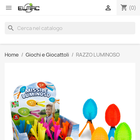
shopping_cart


(0)
search
Home
Giochi e Giocattoli
RAZZO LUMINOSO