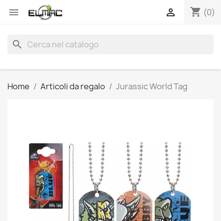
shopping_cart


(0)
search
Home
Articoli da regalo
Jurassic World Tag